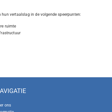
n hun vertaalslag in de volgende speerpunten:
re ruimte
frastructuur
g
AVIGATIE
er ons
formatie