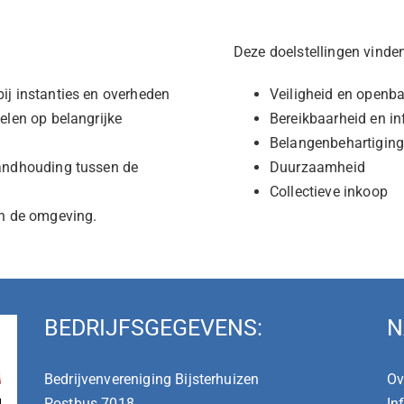
Deze doelstellingen vinde
ij instanties en overheden
Veiligheid en openba
elen op belangrijke
Bereikbaarheid en in
Belangenbehartigin
tandhouding tussen de
Duurzaamheid
Collectieve inkoop
an de omgeving.
BEDRIJFSGEGEVENS:
N
Bedrijvenvereniging Bijsterhuizen
Ov
Postbus 7018
In