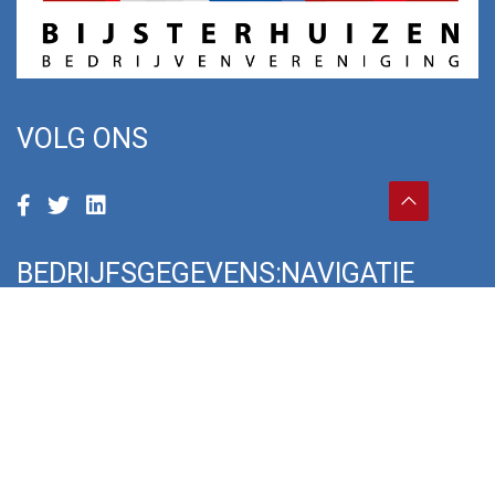
VOLG ONS
BEDRIJFSGEGEVENS:
NAVIGATIE
Bedrijvenvereniging
Over ons
Bijsterhuizen
Informatie
Postbus 7018
Projecten
6503 GM Nijmegen
Duurzaamheid
024-3221466
Beveiliging
bedrijvenvereniging@bijsterhuizen.nl
Onze leden