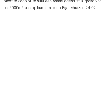
biedt te koop of te huur een braakliggend stuk grond van
ca. 5000m2 aan op hun terrein op Bijsterhuizen 24-02.
Voor meer informatie:
Contactpersoon: Geert Pruijn
e-mail:
info@deboermachines.nl
telefoon:
024 3772233
Neem contact op